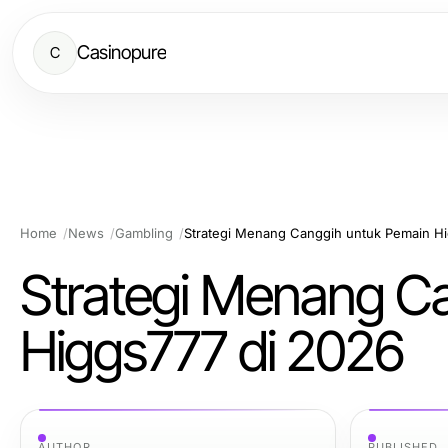
Casinopure
C
Home
News
Gambling
Strategi Menang Canggih untuk Pemain Hi
Strategi Menang C
Higgs777 di 2026
AUTHOR
PUBLISHED