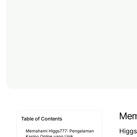
Mema
Table of Contents
Higgs
Memahami Higgs777: Pengalaman
Kasino Online yang Unik