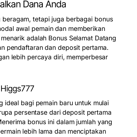
alkan Dana Anda
beragam, tetapi juga berbagai
bonus
modal awal pemain dan memberikan
n menarik adalah
Bonus Selamat Datang
an pendaftaran dan deposit pertama.
gan lebih percaya diri, memperbesar
i Higgs777
 ideal bagi pemain baru untuk mulai
erupa persentase dari deposit pertama
enerima bonus ini dalam jumlah yang
ermain lebih lama dan menciptakan