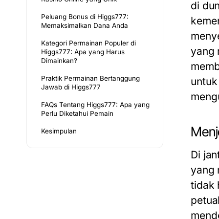
di du
Peluang Bonus di Higgs777:
kemen
Memaksimalkan Dana Anda
menye
Kategori Permainan Populer di
yang 
Higgs777: Apa yang Harus
Dimainkan?
membe
Praktik Permainan Bertanggung
untuk
Jawab di Higgs777
meng
FAQs Tentang Higgs777: Apa yang
Perlu Diketahui Pemain
Menje
Kesimpulan
Di ja
yang 
tidak
petua
mende