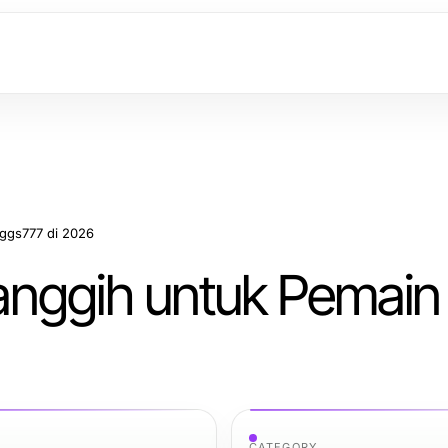
ggs777 di 2026
anggih untuk Pemain
CATEGORY