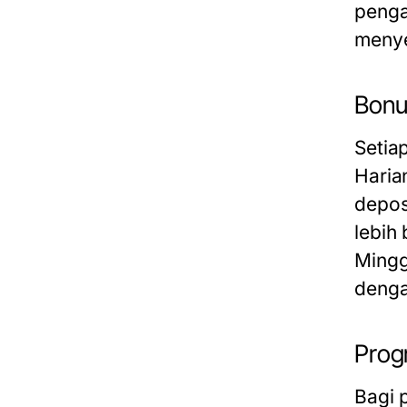
penga
menye
Bonu
Setia
Haria
depos
lebih
Ming
denga
Prog
Bagi 