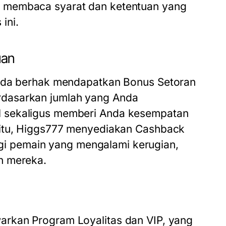
k membaca syarat dan ketentuan yang
ini.
uan
 Anda berhak mendapatkan
Bonus Setoran
rdasarkan jumlah yang Anda
l sekaligus memberi Anda kesempatan
 itu, Higgs777 menyediakan
Cashback
i pemain yang mengalami kerugian,
n mereka.
arkan Program Loyalitas dan VIP, yang