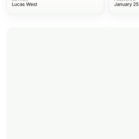
Lucas West
January 25