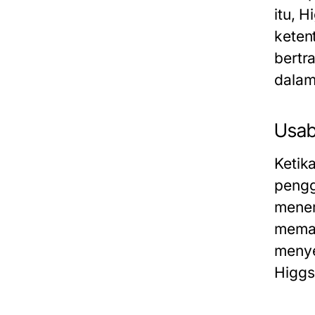
itu, 
keten
bertr
dalam
Usab
Ketik
pengg
menem
memas
menye
Higgs