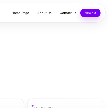
Home Page
About Us
Contact us
News
READING TIME